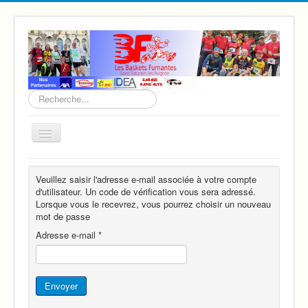
Rechercher
Basculer
la
navigation
Accueil
Veuillez saisir l'adresse e-mail associée à votre compte
Infos sur l'association
d'utilisateur. Un code de vérification vous sera adressé.
Lorsque vous le recevrez, vous pourrez choisir un nouveau
Lieu d'activité
mot de passe
Adresse e-mail
*
Ronde des Cabaniers
Virade de Piecaous
Envoyer