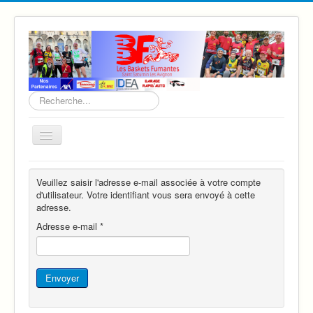
Rechercher
Basculer
la
navigation
Accueil
Veuillez saisir l'adresse e-mail associée à votre compte
Infos sur l'association
d'utilisateur. Votre identifiant vous sera envoyé à cette
adresse.
Lieu d'activité
Adresse e-mail
*
Ronde des Cabaniers
Virade de Piecaous
Envoyer